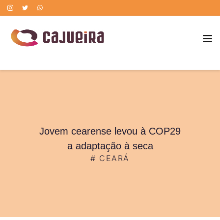
POLÍTICA DE CORREÇÃO DE ERROS
Jovem cearense levou à COP29
a adaptação à seca
#
CEARÁ