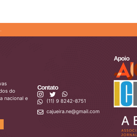
.
Apoio
vas
Contato
ados do
a nacional e
(11) 9 8242-8751
cajueira.ne@gmail.com