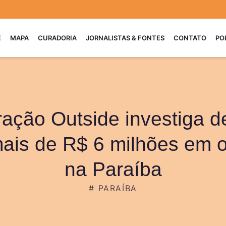
E
MAPA
CURADORIA
JORNALISTAS & FONTES
CONTATO
PO
ação Outside investiga d
ais de R$ 6 milhões em 
na Paraíba
#
PARAÍBA