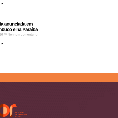
 »
ia anunciada em
buco e na Paraíba
026
Nenhum comentário
 »