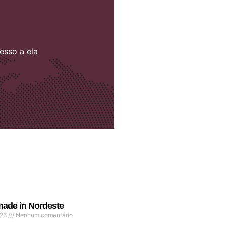
esso a ela
ade in Nordeste
026
Nenhum comentário