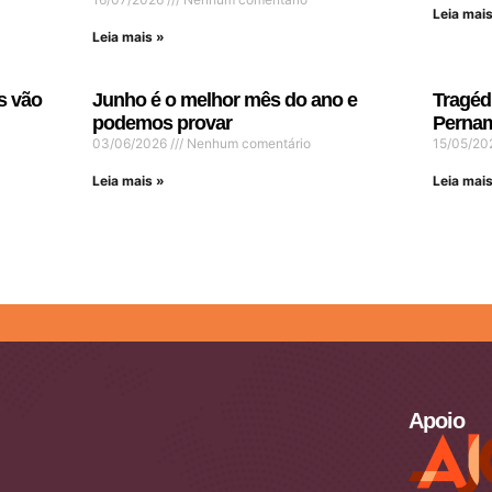
Leia mais
Leia mais »
s vão
Junho é o melhor mês do ano e
Tragéd
podemos provar
Pernam
03/06/2026
Nenhum comentário
15/05/2
Leia mais »
Leia mais
Apoio