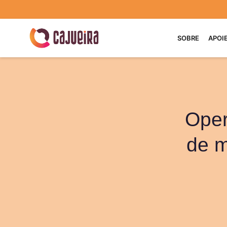
SOBRE
APOI
Oper
de m