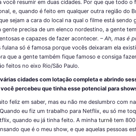
 você resumir em duas cidades. Por que que todo o f
onal, e, quando é feito em qualquer outra região do Br
que sejam a cara do local na qual o filme está sendo 
 gente precisa de um elenco nordestino, a gente te
entosas e capazes de fazer acontecer.
– Ah, mas é p
 fulana só é famosa porque vocês deixaram ela existir
 pra que a gente também fique famoso e consiga fazer
o feitos no eixo Rio/São Paulo.
 várias cidades com lotação completa e abrindo ses
você percebeu que tinha esse potencial para show
uito feliz em saber, mas eu não me deslumbro com na
Quando eu fiz um trabalho para Netflix, eu só me toq
flix, quando eu já tinha feito. A minha
turnê
tem 800 
ensando que é o meu show, e que aquelas pessoas est