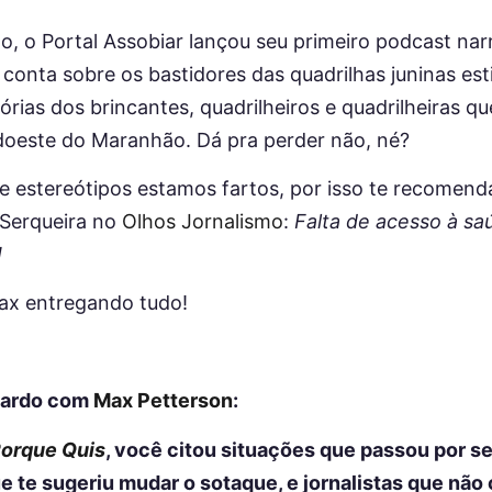
, o Portal Assobiar lançou seu primeiro podcast narra
’ conta sobre os bastidores das quadrilhas juninas es
órias dos brincantes, quadrilheiros e quadrilheiras q
sudoeste do Maranhão. Dá pra perder não, né?
e estereótipos estamos fartos, por isso te recomend
 Serqueira no
Olhos Jornalismo
:
Falta de acesso à sa
!
ax entregando tudo!
izardo com
Max Petterson
:
orque Quis
, você citou situações que passou por se
 te sugeriu mudar o sotaque, e jornalistas que não 