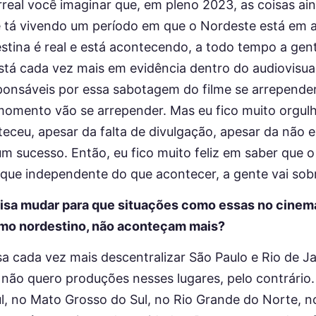
rreal você imaginar que, em pleno 2023, as coisas a
 tá vivendo um período em que o Nordeste está em a
stina é real e está acontecendo, a todo tempo a ge
tá cada vez mais em evidência dentro do audiovisual
sponsáveis por essa sabotagem do filme se arrepende
omento vão se arrepender. Mas eu fico muito orgul
teceu, apesar da falta de divulgação, apesar da não 
m sucesso. Então, eu fico muito feliz em saber que 
 que independente do que acontecer, a gente vai sobr
isa mudar para que situações como essas no cinem
mo nordestino, não aconteçam mais?
a cada vez mais descentralizar São Paulo e Rio de Ja
u não quero produções nesses lugares, pelo contrári
l, no Mato Grosso do Sul, no Rio Grande do Norte, no