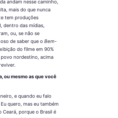
inda andam nesse caminho,
lta, mais do que nunca
nte tem produções
, dentro das mídias,
ram, ou, se não se
hoso de saber que o
Bem-
exibição do filme em 90%
o povo nordestino, acima
eviver.
a, ou mesmo as que você
neiro, e quando eu falo
o. Eu quero, mas eu também
 Ceará, porque o Brasil é