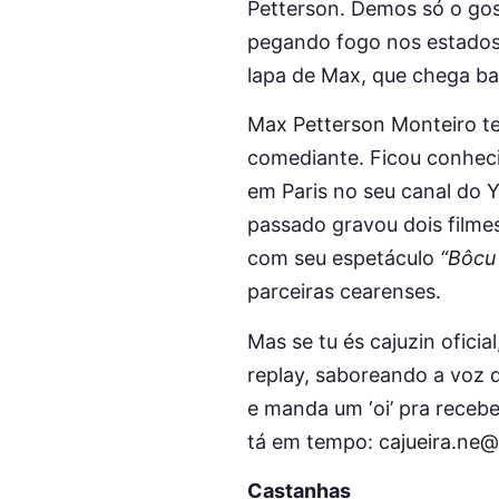
Petterson. Demos só o gos
pegando fogo nos estados 
lapa de Max, que chega ba
Max Petterson Monteiro
te
comediante. Ficou conhec
em Paris no seu canal do
Y
passado gravou dois filme
com seu espetáculo
“Bôcu
parceiras cearenses.
Mas se tu és cajuzin oficia
replay, saboreando a voz d
e manda um ‘oi’ pra recebe
tá em tempo:
cajueira.ne
Castanhas