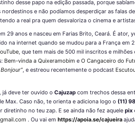
tinho desse papo na edição passada, porque sabíam
nordestinos e não podíamos desperdiçar as falas de
tendo a real pra quem desvaloriza o cinema e artista
m 29 anos e nasceu em Farias Brito, Ceará. É ator, y
ido na internet quando se mudou para a França em 
ouTube
, que tem mais de 500 mil inscritos e milhões
s:
Bem-vinda a Quixeramobim
e
O Cangaceiro do Fut
 Bonjour”
, e estreou recentemente o podcast
Escutou
l, já deve ter ouvido o
Cajuzap
com trechos dessa ent
e Max. Caso não, te orienta e adiciona logo o
(11) 
r diretinho no teu zap. E se ainda não fez aquele
pix
@gmail.com
. Ou vai em
https://apoia.se/cajueira
ajud