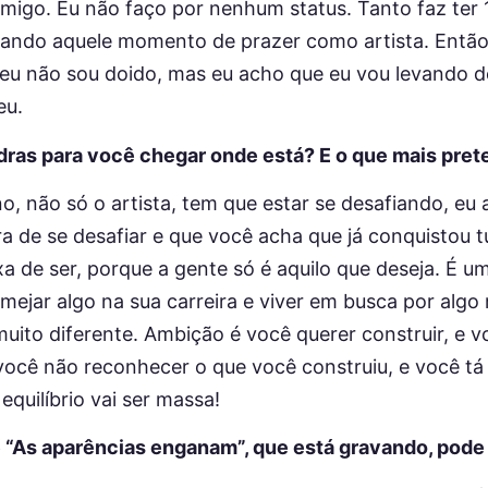
igo. Eu não faço por nenhum status. Tanto faz ter 
 dando aquele momento de prazer como artista. Entã
e eu não sou doido, mas eu acho que eu vou levando 
eu.
dras para você chegar onde está? E o que mais pre
 não só o artista, tem que estar se desafiando, eu 
 de se desafiar e que você acha que já conquistou 
a de ser, porque a gente só é aquilo que deseja. É 
lmejar algo na sua carreira e viver em busca por alg
muito diferente. Ambição é você querer construir, e 
é você não reconhecer o que você construiu, e você 
equilíbrio vai ser massa!
e “As aparências enganam”, que está gravando, pode 