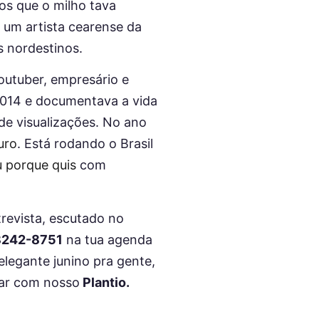
os que o milho tava
 um artista cearense da
s nordestinos.
outuber, empresário e
2014 e documentava a vida
 de visualizações. No ano
uro
. Está rodando o Brasil
 porque quis
com
revista, escutado no
98242-8751
na tua agenda
elegante junino pra gente,
ar com nosso
Plantio.