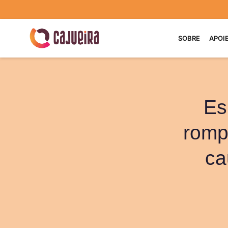
SOBRE
APOI
Es
romp
ca