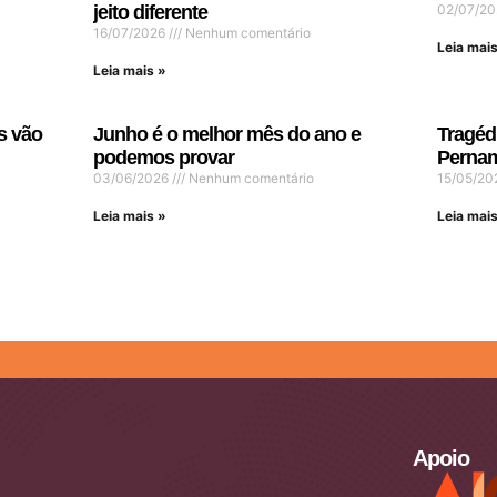
jeito diferente
02/07/2
16/07/2026
Nenhum comentário
Leia mais
Leia mais »
s vão
Junho é o melhor mês do ano e
Tragéd
podemos provar
Pernam
03/06/2026
Nenhum comentário
15/05/2
Leia mais »
Leia mais
Apoio