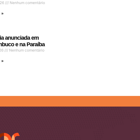
026
Nenhum comentário
 »
ia anunciada em
buco e na Paraíba
026
Nenhum comentário
 »