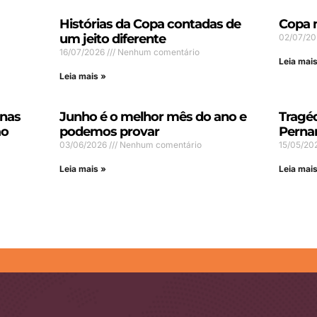
Histórias da Copa contadas de
Copa 
um jeito diferente
02/07/2
16/07/2026
Nenhum comentário
Leia mais
Leia mais »
inas
Junho é o melhor mês do ano e
Tragé
ão
podemos provar
Perna
03/06/2026
Nenhum comentário
15/05/20
Leia mais »
Leia mais