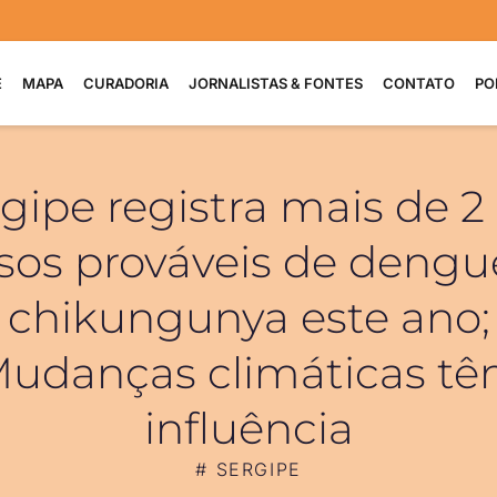
E
MAPA
CURADORIA
JORNALISTAS & FONTES
CONTATO
PO
gipe registra mais de 2
sos prováveis de dengu
chikungunya este ano;
udanças climáticas t
influência
#
SERGIPE