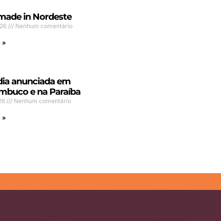
made in Nordeste
026
Nenhum comentário
 »
dia anunciada em
mbuco e na Paraíba
26
Nenhum comentário
 »