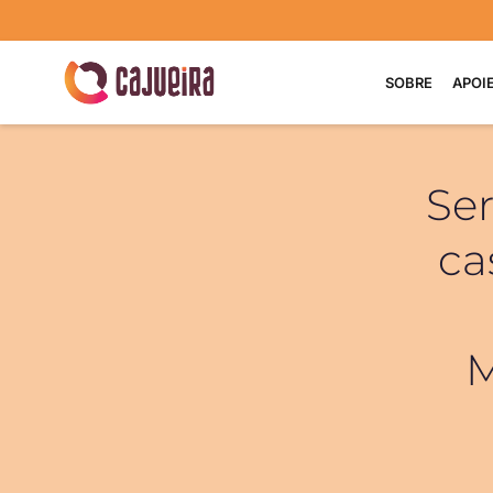
SOBRE
APOI
Ser
ca
M