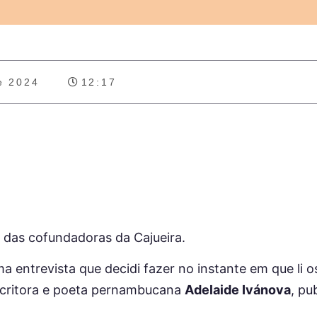
e 2024
12:17
 das cofundadoras da Cajueira.
a entrevista que decidi fazer no instante em que li 
scritora e poeta pernambucana
Adelaide Ivánova
, pu