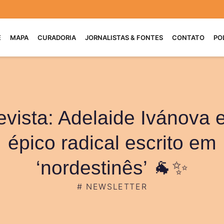
E
MAPA
CURADORIA
JORNALISTAS & FONTES
CONTATO
PO
evista: Adelaide Ivánova 
épico radical escrito em
‘nordestinês’ 🐐✨
#
NEWSLETTER