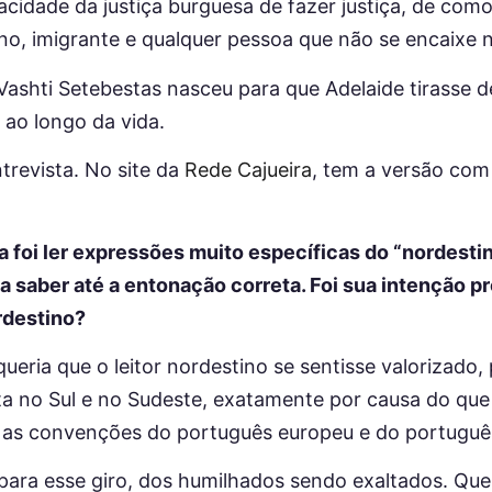
idade da justiça burguesa de fazer justiça, de como 
ano, imigrante e qualquer pessoa que não se encaixe 
ashti Setebestas nasceu para que Adelaide tirasse d
 ao longo da vida.
ntrevista. No site da
Rede Cajueira
, tem a versão co
 foi ler expressões muito específicas do “nordestin
sa saber até a entonação correta. Foi sua intenção 
rdestino?
queria que o leitor nordestino se sentisse valorizado
 no Sul e no Sudeste, exatamente por causa do que 
a as convenções do português europeu e do português 
 para esse giro, dos humilhados sendo exaltados. Queri