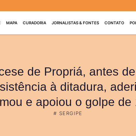
E
MAPA
CURADORIA
JORNALISTAS & FONTES
CONTATO
PO
cese de Propriá, antes de
sistência à ditadura, ader
timou e apoiou o golpe de
#
SERGIPE