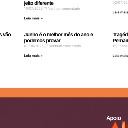
jeito diferente
02/07/2
16/07/2026
Nenhum comentário
Leia mais
Leia mais »
s vão
Junho é o melhor mês do ano e
Tragéd
podemos provar
Pernam
03/06/2026
Nenhum comentário
15/05/2
Leia mais »
Leia mais
Apoio