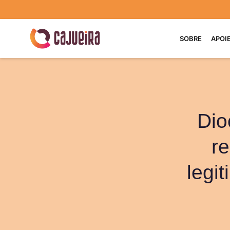
SOBRE
APOI
Dio
re
legi