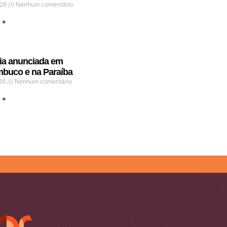
026
Nenhum comentário
 »
ia anunciada em
buco e na Paraíba
026
Nenhum comentário
 »