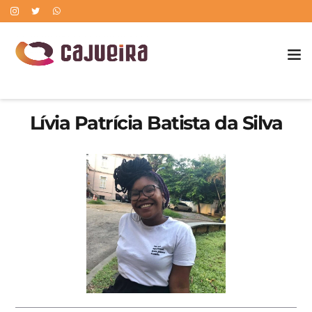
POLÍTICA DE CORREÇÃO DE ERROS
Lívia Patrícia Batista da Silva